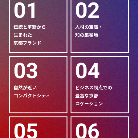
01
02
伝統と革新から
人材の宝庫・
生まれた
知の集積地
京都ブランド
03
04
自然が近い
ビジネス視点での
コンパクトシティ
豊富な京都
ロケーション
05
06