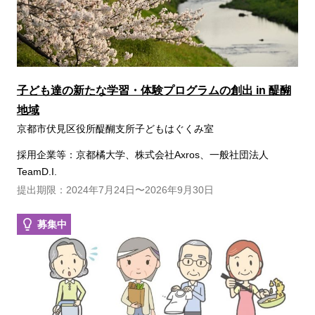
子ども達の新たな学習・体験プログラムの創出 in 醍醐
地域
京都市伏見区役所醍醐支所子どもはぐくみ室
採用企業等：京都橘大学、株式会社Axros、一般社団法人
TeamD.I.
提出期限：2024年7月24日〜2026年9月30日
募集中