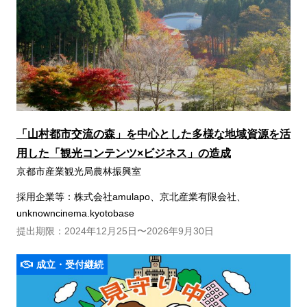
「山村都市交流の森」を中心とした多様な地域資源を活
用した「観光コンテンツ×ビジネス」の造成
京都市産業観光局農林振興室
採用企業等：株式会社amulapo、京北産業有限会社、
unknowncinema.kyotobase
提出期限：2024年12月25日〜2026年9月30日
成立・受付継続