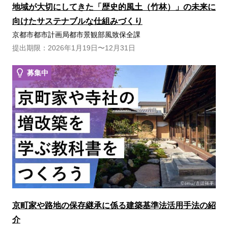
地域が大切にしてきた「歴史的風土（竹林）」の未来に
向けたサステナブルな仕組みづくり
京都市都市計画局都市景観部風致保全課
提出期限：2026年1月19日〜12月31日
募集中
京町家や路地の保存継承に係る建築基準法活用手法の紹
介