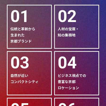
01
02
伝統と革新から
人材の宝庫・
生まれた
知の集積地
京都ブランド
03
04
自然が近い
ビジネス視点での
コンパクトシティ
豊富な京都
ロケーション