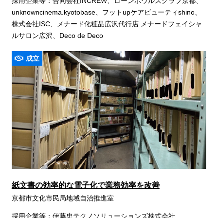
採用企業等：合同会社INCREW、ローンボウルズクラブ京都、
unknowncinema.kyotobase、フットupケアビューティshino、
株式会社ISC、メナード化粧品広沢代行店 メナードフェイシャ
ルサロン広沢、Deco de Deco
成立
紙文書の効率的な電子化で業務効率を改善
京都市文化市民局地域自治推進室
採用企業等：伊藤忠テクノソリューションズ株式会社