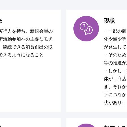
来
現状
実行力を持ち、新規会員の
・一部の商
街活動参加への主要なモチ
化や減少等
、継続できる消費創出の取
が発生して
できるようになること
・そのため
等の推進が
・しかし、
体が、商店
き、それが
下につなが
状があり、