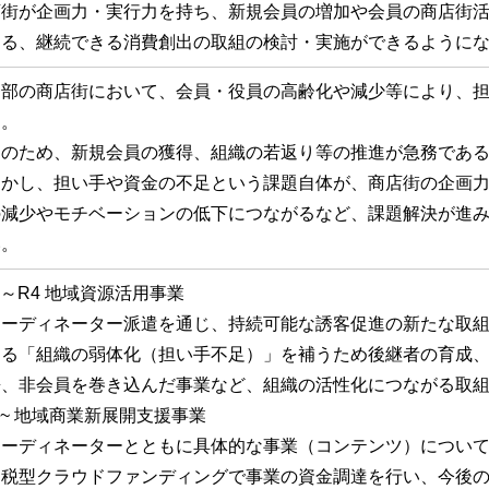
店街が企画力・実行力を持ち、新規会員の増加や会員の商店街
なる、継続できる消費創出の取組の検討・実施ができるように
一部の商店街において、会員・役員の高齢化や減少等により、
る。
そのため、新規会員の獲得、組織の若返り等の推進が急務であ
しかし、担い手や資金の不足という課題自体が、商店街の企画
の減少やモチベーションの低下につながるなど、課題解決が進
い。
2～R4 地域資源活用事業
コーディネーター派遣を通じ、持続可能な誘客促進の新たな取
ある「組織の弱体化（担い手不足）」を補うため後継者の育成
携、非会員を巻き込んだ事業など、組織の活性化につながる取
5~ 地域商業新展開支援事業
コーディネーターとともに具体的な事業（コンテンツ）につい
納税型クラウドファンディングで事業の資金調達を行い、今後