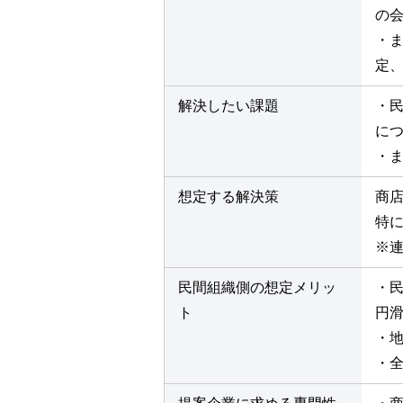
の
・
定
解決したい課題
・
に
・
想定する解決策
商
特
※
民間組織側の想定メリッ
・
ト
円
・
・