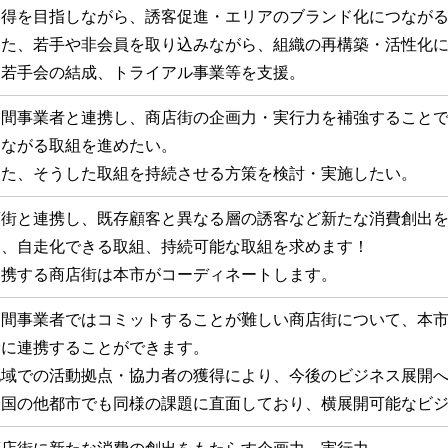
会得を目指しながら、誘客促進・エリアのブランド化につなが
また、若手や非会員を取り込みながら、組織の再構築・活性化
、若手会の結成、トライアル事業等を支援。
民間事業者と連携し、商店街の企画力・実行力を補強すること
つながる取組を進めたい。
また、そうした取組を持続させる方策を検討・実施したい。
店街と連携し、既存顧客と異なる層の誘客など新たな消費創出
に、自走化できる取組、持続可能な取組を求めます！
連携する商店街は本市がコーディネートします。
民間事業者ではコミットすることが難しい商店街について、本
滑に連携することができます。
地域での活動拠点・協力者の獲得により、今後のビジネス展開
全国の他都市でも同様の課題に直面しており、横展開可能なビ