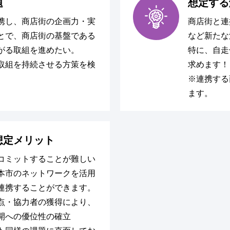
題
想定する
携し、商店街の企画力・実
商店街と連
とで、商店街の基盤である
など新たな
がる取組を進めたい。
特に、自走
取組を持続させる方策を検
求めます！
※連携する
ます。
想定メリット
コミットすることが難しい
本市のネットワークを活用
連携することができます。
点・協力者の獲得により、
開への優位性の確立