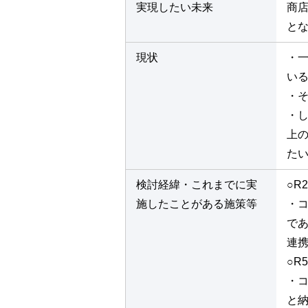
実現したい未来
商
と
現状
・
い
・
・
上
た
検討経緯・これまでに実
○R
施したことがある施策等
・
で
連
○R
・
と