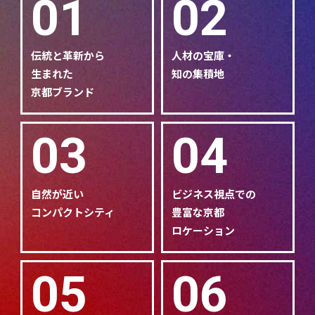
01
02
伝統と革新から
人材の宝庫・
生まれた
知の集積地
京都ブランド
03
04
自然が近い
ビジネス視点での
コンパクトシティ
豊富な京都
ロケーション
05
06