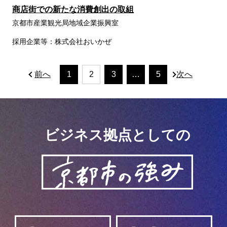
商店街での新たな消費創出の取組
京都市産業観光局地域企業振興室
採用企業等：株式会社おいかぜ
ページナビゲーション
前へ
1
2
3
…
5
次へ
ビジネス拠点としての