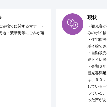
来
現状
ごみ捨てに関するマナー・
・観光客が
光地・繁華街等にごみが落
みのポイ捨
・住宅街等
ポイ捨てさ
・自動販売
衆トイレ等
・令和６年
観光客満足
は、９０．
している一
っている、
った声があ