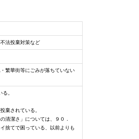
の不法投棄対策など
地・繁華街等にごみが落ちていない
いる。
。
が投棄されている。
ちの清潔さ」については、９０．
ポイ捨てで困っている、以前よりも