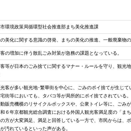
都市環境政策局循環型社会推進部まち美化推進課
ちの美化に関する意識の啓発、まちの美化の推進、一般廃棄物
光客の増加に伴う散乱ごみ対策が急務の課題となっている。
光客等が日本のごみ捨てに関するマナー・ルールを守り、観光
態
観光客が多い観光地･繁華街を中心に、ごみのポイ捨てが生じて
住宅街等においても、タバコ等が局所的にポイ捨てされている
自動販売機横のリサイクルボックスや、公衆トイレ等に、ごみ
令和６年京都観光総合調査における外国人観光客満足度の「ま
％の方が大変満足、満足と回答している一方で、市民からは、
ちが汚れているといった声がある。