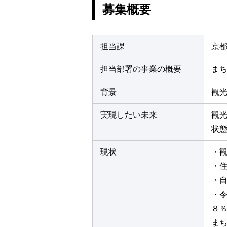
募集概要
担当課
京
担当部署の事業の概要
ま
背景
観
実現したい未来
観
状
現状
・
・
・
・
８
ま