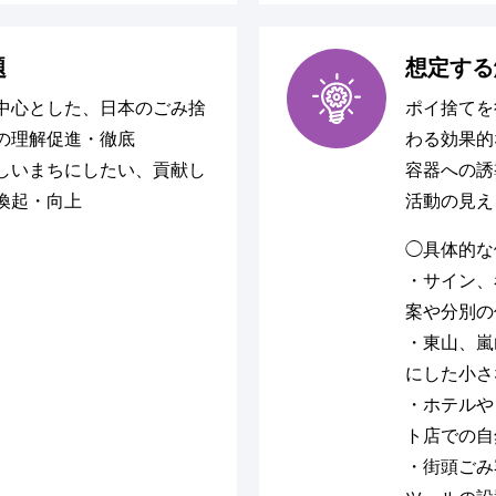
題
想定する
中心とした、日本のごみ捨
ポイ捨てを
の理解促進・徹底
わる効果的
しいまちにしたい、貢献し
容器への誘
喚起・向上
活動の見え
◯具体的な
・サイン、
案や分別の
・東山、嵐
にした小さ
・ホテルや
ト店での自
・街頭ごみ