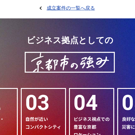
成立案件の一覧へ戻る
ビジネス拠点としての
2
03
04
0
・
自然が近い
ビジネス視点での
良好
コンパクトシティ
豊富な京都
災害
ロケーション