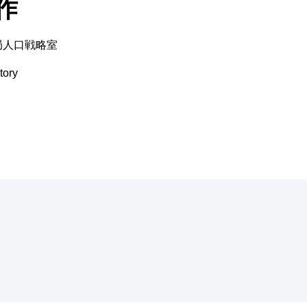
作
局人口戦略室
ory