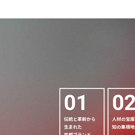
01
0
伝統と革新から
人材の宝庫
生まれた
知の集積地
京都ブランド