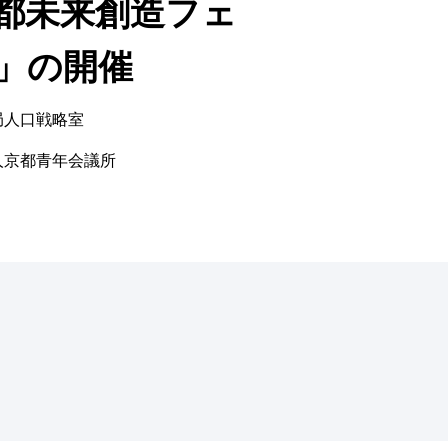
都未来創造フェ
」の開催
局人口戦略室
人京都青年会議所