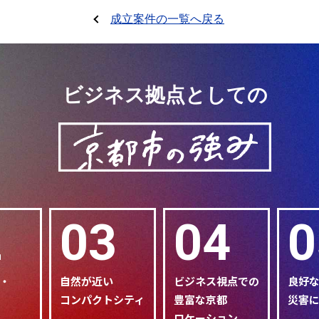
成立案件の一覧へ戻る
ビジネス拠点としての
2
03
04
0
・
自然が近い
ビジネス視点での
良好
コンパクトシティ
豊富な京都
災害
ロケーション