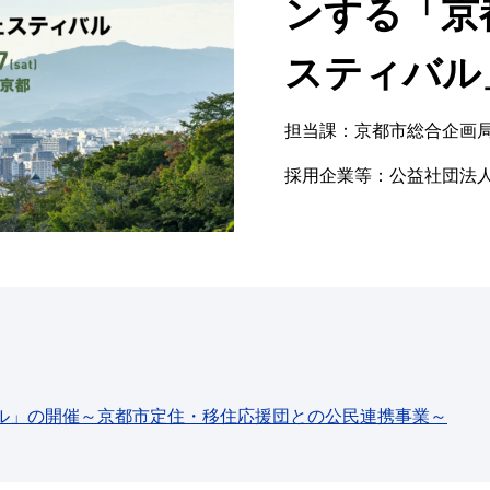
ンする「京
スティバル
担当課：京都市総合企画
採用企業等：公益社団法
ル」の開催～京都市定住・移住応援団との公民連携事業～