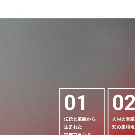
01
0
伝統と革新から
人材の宝庫
生まれた
知の集積地
京都ブランド