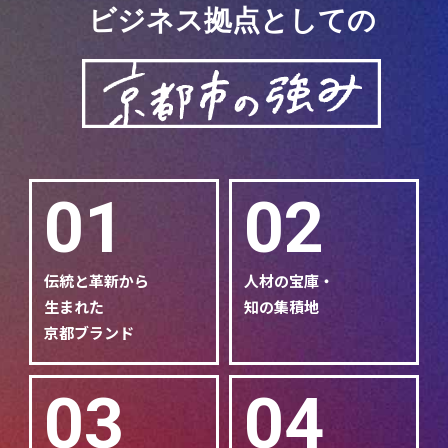
ビジネス拠点としての
01
02
伝統と革新から
人材の宝庫・
生まれた
知の集積地
京都ブランド
03
04