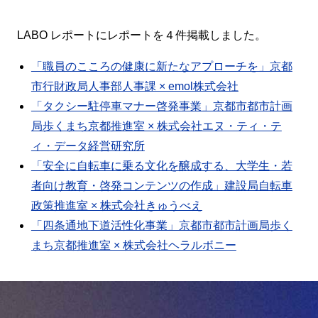
LABO レポートにレポートを４件掲載しました。
「職員のこころの健康に新たなアプローチを」京都
市行財政局人事部人事課 × emol株式会社
「タクシー駐停車マナー啓発事業」京都市都市計画
局歩くまち京都推進室 × 株式会社エヌ・ティ・テ
ィ・データ経営研究所
「安全に自転車に乗る文化を醸成する、大学生・若
者向け教育・啓発コンテンツの作成」建設局自転車
政策推進室 × 株式会社きゅうべえ
「四条通地下道活性化事業」京都市都市計画局歩く
まち京都推進室 × 株式会社ヘラルボニー