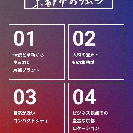
01
02
伝統と革新から
人材の宝庫・
生まれた
知の集積地
京都ブランド
03
04
自然が近い
ビジネス視点での
コンパクトシティ
豊富な京都
ロケーション