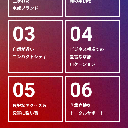
生まれた
知の集積地
京都ブランド
03
04
自然が近い
ビジネス視点での
コンパクトシティ
豊富な京都
ロケーション
05
06
良好なアクセス＆
企業立地を
災害に強い街
トータルサポート