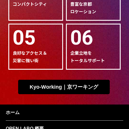
コンパクトシティ
豊富な京都
ロケーション
05
06
良好なアクセス＆
企業立地を
災害に強い街
トータルサポート
Kyo-Working｜京ワーキング
ホーム
OPEN LABO 概要