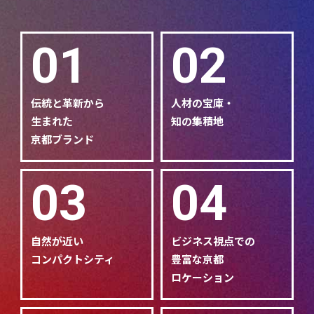
01
02
伝統と革新から
人材の宝庫・
生まれた
知の集積地
京都ブランド
03
04
自然が近い
ビジネス視点での
コンパクトシティ
豊富な京都
ロケーション