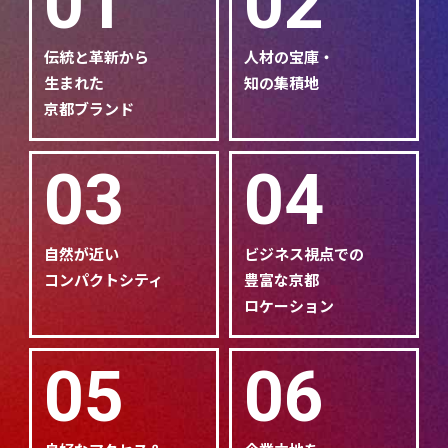
01
02
伝統と革新から
人材の宝庫・
生まれた
知の集積地
京都ブランド
03
04
自然が近い
ビジネス視点での
コンパクトシティ
豊富な京都
ロケーション
05
06