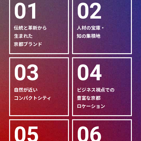
01
02
伝統と革新から
人材の宝庫・
生まれた
知の集積地
京都ブランド
03
04
自然が近い
ビジネス視点での
コンパクトシティ
豊富な京都
ロケーション
05
06