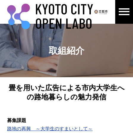
メニュ
ここから本文です。
取組紹介
畳を用いた広告による市内大学生へ
の路地暮らしの魅力発信
募集課題
路地の再興 ～大学生のすまいとして～