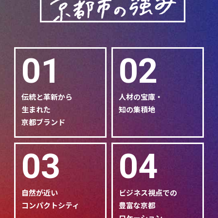
01
02
伝統と革新から
人材の宝庫・
生まれた
知の集積地
京都ブランド
03
04
自然が近い
ビジネス視点での
コンパクトシティ
豊富な京都
ロケーション