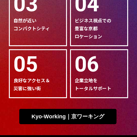
03
04
自然が近い
ビジネス視点での
コンパクトシティ
豊富な京都
ロケーション
05
06
良好なアクセス＆
企業立地を
災害に強い街
トータルサポート
Kyo-Working｜京ワーキング