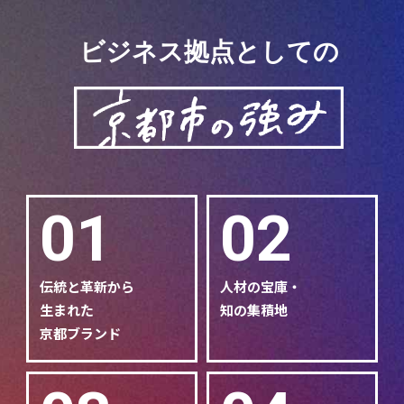
ビジネス拠点としての
01
02
伝統と革新から
人材の宝庫・
生まれた
知の集積地
京都ブランド