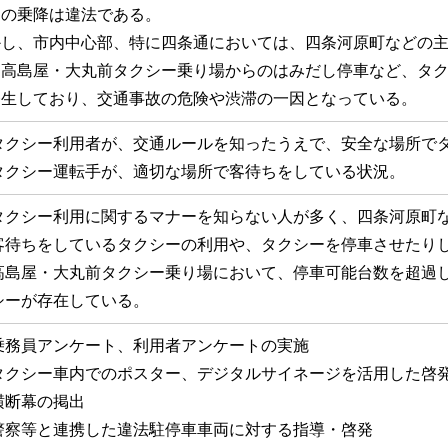
ーの乗降は違法である。
かし、市内中心部、特に四条通においては、四条河原町などの
、高島屋・大丸前タクシー乗り場からのはみだし停車など、タ
発生しており、交通事故の危険や渋滞の一因となっている。
タクシー利用者が、交通ルールを知ったうえで、安全な場所で
タクシー運転手が、適切な場所で客待ちをしている状況。
タクシー利用に関するマナーを知らない人が多く、四条河原町
客待ちをしているタクシーの利用や、タクシーを停車させたり
高島屋・大丸前タクシー乗り場において、停車可能台数を超過
シーが存在している。
乗務員アンケート、利用者アンケートの実施
タクシー車内でのポスター、デジタルサイネージを活用した啓
横断幕の掲出
警察等と連携した違法駐停車車両に対する指導・啓発