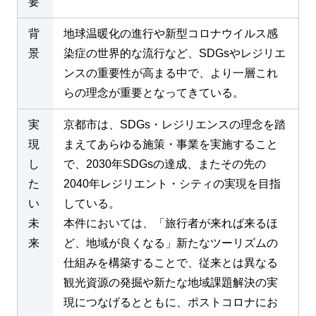
要
背
地球温暖化の進行や新型コロナウイルス感
景
染症の世界的な流行など、SDGsやレジリエ
ンスの重要性が高まる中で、より一層これ
らの理念が重要となってきている。
実
京都市は、SDGs・レジリエンスの理念を踏
現
まえてあらゆる施策・事業を実施すること
し
で、2030年SDGsの達成、またその先の
た
2040年レジリエント・シティの実現を目指
い
している。
未
本件においては、「旅行者が来れば来るほ
来
ど、地域が良くなる」新たなツーリズムの
仕組みを構築することで、従来とは異なる
観光資源の発掘や新たな地域課題解決の実
現につなげるとともに、ポストコロナにお