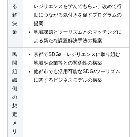
る
レジリエンスを学んでもらい、改めて行
解
動につながる気付きを促すプログラムの
決
提案
策
地域課題とツーリズムとのマッチングに
よる新たな課題解決手法の提案
民
京都でSDGs・レジリエンスに取り組む
間
地域や企業等との関係性の構築
組
他都市でも活用可能なSDGsツーリズム
織
に関するビジネスモデルの構築
側
の
想
定
メ
リ