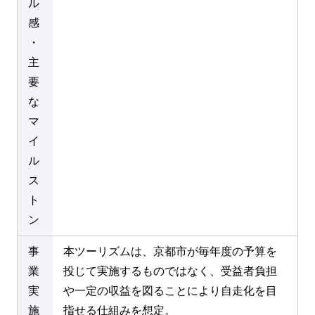
ル
感
・
主
要
な
マ
イ
ル
ス
ト
ン
事
本ツーリズムは、京都市が毎年度の予算を
業
投じて実施するものではなく、受益者負担
実
や一定の収益を図ることにより自走化を目
施
指せる仕組みを想定。