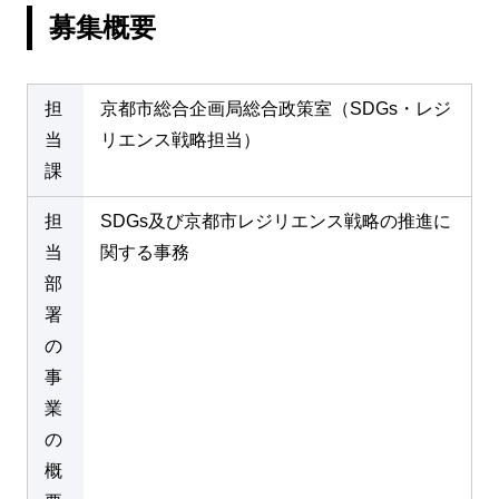
募集概要
担
京都市総合企画局総合政策室（SDGs・レジ
当
リエンス戦略担当）
課
担
SDGs及び京都市レジリエンス戦略の推進に
当
関する事務
部
署
の
事
業
の
概