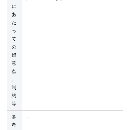
に
あ
た
っ
て
の
留
意
点
、
制
約
等
参
–
考