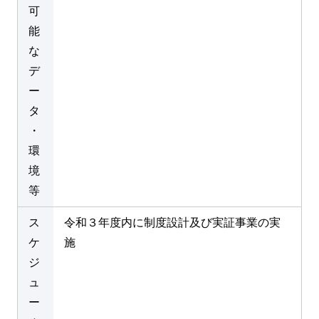
可
能
な
デ
ー
タ
・
環
境
等
ス
令和３年度内に制度設計及び実証事業の実
ケ
施
ジ
ュ
ー