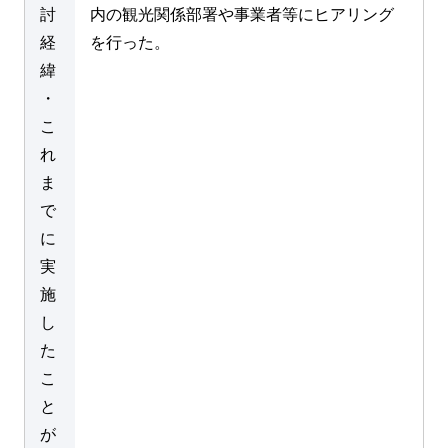
討
内の観光関係部署や事業者等にヒアリング
経
を行った。
緯
・
こ
れ
ま
で
に
実
施
し
た
こ
と
が