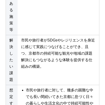
あ
る
施
策
等
解
市民や旅行者がSDGsやレジリエンスを身近
決
に感じて実践につなげることができ、且
し
つ、京都市の持続可能な観光や地域の課題
た
解決にもつながるような体験を提供する仕
い
組みの構築。
課
題
想
市民や旅行者に対して、幾多の困難な中
定
でも長い間続いてきた京都に息づく日々
す
の暮らしや生活文化の中で持続可能性や