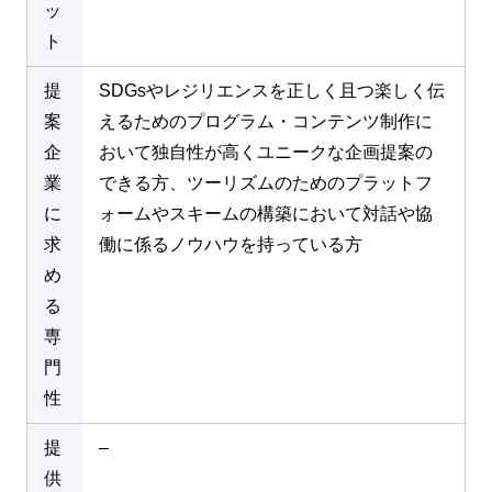
ッ
ト
提
SDGsやレジリエンスを正しく且つ楽しく伝
案
えるためのプログラム・コンテンツ制作に
企
おいて独自性が高くユニークな企画提案の
業
できる方、ツーリズムのためのプラットフ
に
ォームやスキームの構築において対話や協
求
働に係るノウハウを持っている方
め
る
専
門
性
提
–
供