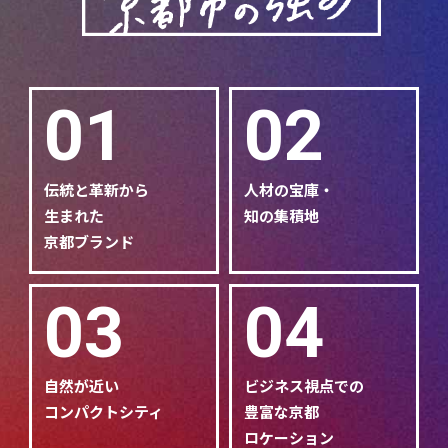
01
02
伝統と革新から
人材の宝庫・
生まれた
知の集積地
京都ブランド
03
04
自然が近い
ビジネス視点での
コンパクトシティ
豊富な京都
ロケーション