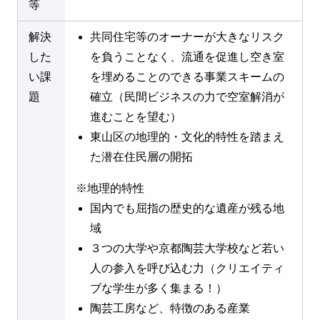
等
解決
共同住宅等のオーナーが大きなリスク
した
を負うことなく、流通を促進し空き室
い課
を埋めることのできる事業スキームの
題
確立（民間ビジネスの力で空室解消が
進むことを望む）
東山区の地理的・文化的特性を踏まえ
た潜在住民層の開拓
※地理的特性
国内でも屈指の歴史的な遺産が残る地
域
３つの大学や京都陶芸大学校など若い
人の参入を呼び込む力（クリエイティ
ブな学生が多く集まる！）
陶芸工房など、特徴のある産業