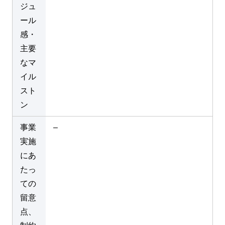
ジュ
ール
感・
主要
なマ
イル
スト
ン
事業
–
実施
にあ
たっ
ての
留意
点、