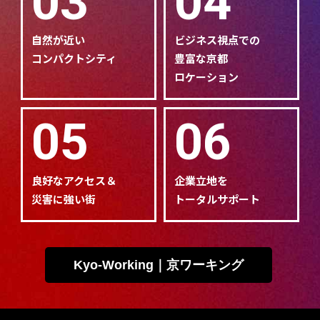
03
04
自然が近い
ビジネス視点での
コンパクトシティ
豊富な京都
ロケーション
05
06
良好なアクセス＆
企業立地を
災害に強い街
トータルサポート
Kyo-Working｜京ワーキング