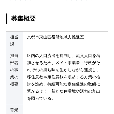
募集概要
担当
京都市東山区役所地域力推進室
課
担当
区内の人口流出を抑制し、流入人口を増
部署
加させるため、区民・事業者・行政がそ
の事
れぞれの持ち味を生かしながら連携し、
業の
移住意欲や定住意欲を喚起する方策の検
概要
討を進め、持続可能な定住促進の取組に
繋がるよう、新たな住環境や活力の創出
を図っている。
背景
–