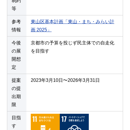
制約
等
参考
東山区基本計画「東山・まち・みらい計
情報
画 2025」
今後
京都市の予算を投じず民主体での自走化
の展
を目指す
開想
定
提案
2023年3月10日〜2026年3月31日
の提
出期
限
目指
す