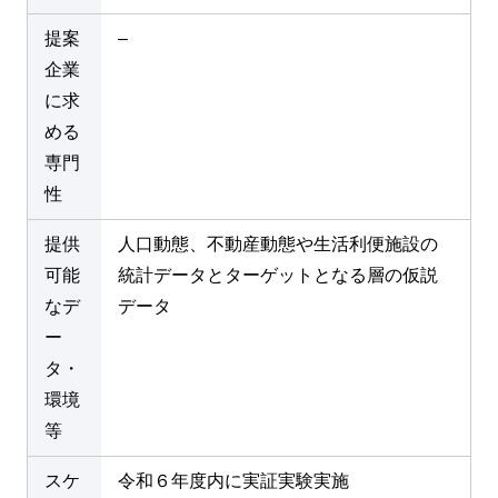
提案
–
企業
に求
める
専門
性
提供
人口動態、不動産動態や生活利便施設の
可能
統計データとターゲットとなる層の仮説
なデ
データ
ー
タ・
環境
等
スケ
令和６年度内に実証実験実施