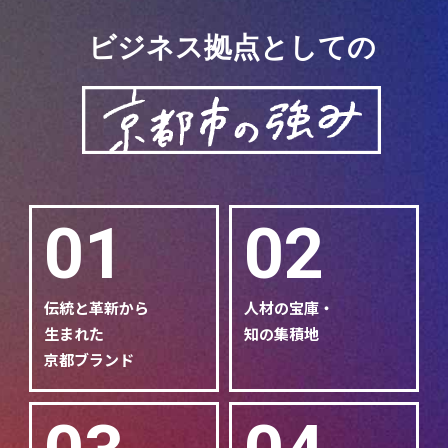
ビジネス拠点としての
01
02
伝統と革新から
人材の宝庫・
生まれた
知の集積地
京都ブランド