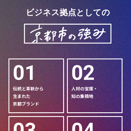
ビジネス拠点としての
01
02
伝統と革新から
人材の宝庫・
生まれた
知の集積地
京都ブランド
03
04