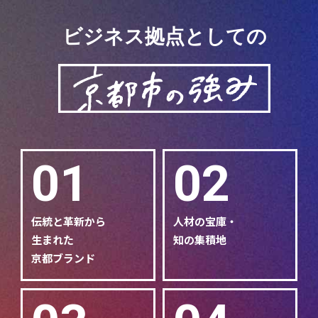
ビジネス拠点としての
01
02
伝統と革新から
人材の宝庫・
生まれた
知の集積地
京都ブランド