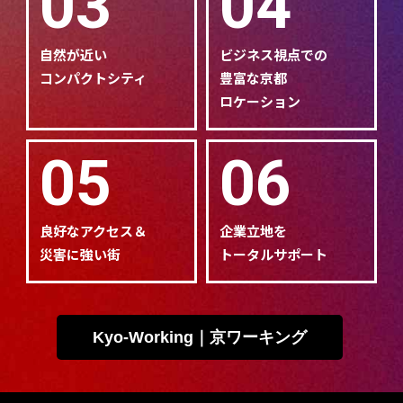
03
04
自然が近い
ビジネス視点での
コンパクトシティ
豊富な京都
ロケーション
05
06
良好なアクセス＆
企業立地を
災害に強い街
トータルサポート
Kyo-Working｜京ワーキング