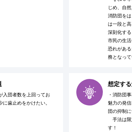
じめ、自然
消防団をは
は一段と高
深刻化する
市民の生活
恐れがある
務となって
題
想定する
が入団者数を上回ってお
・消防団事
少に歯止めをかけたい。
魅力の発信
団の抑制に
手法は限
す！