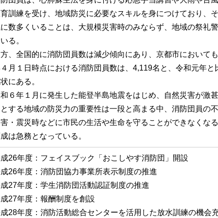
教育訓練を受け、地域防災に必要なスキルを身につけており、
域に数多くいることは、大規模災害時のみならず、地域の祭礼
ている。
一方、全国的に消防団員数は減少傾向にあり、京都市において
４月１日時点における消防団員数は、4,119名と、令和元年と
現状にある。
令和６年１月に発生した能登半島地震をはじめ、自然災害が激
めとする地域の防災力の重要性は一段と高まる中、消防団員の
水害・震災時などに市民の生活や生命を守ることができなくな
育成は急務となっている。
成26年度：フェイスブック「おこしやす消防団」開設
成26年度：消防団協力事業所表示制度の推進
成27年度：学生消防団活動認証制度の推進
成27年度：報酬制度を創設
平成28年度：消防活動総合センターを活用した放水訓練の機会