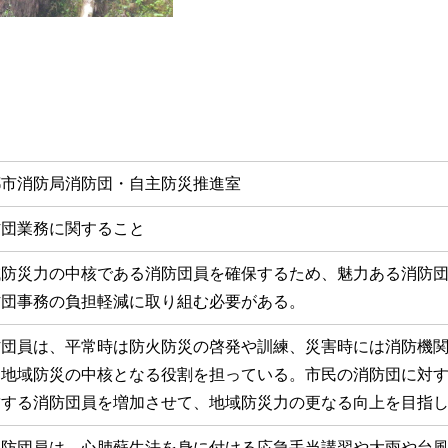
都市消防局消防団・自主防災推進室
防団業務に関すること
域防災力の中核である消防団員を確保するため、魅力ある消防
防団事務の負担軽減に取り組む必要がある。
防団員は、平常時は防火防災の啓発や訓練、災害時には消防機
、地域防災の中核となる役割を担っている。市民の消防団に対
結する消防団員を増加させて、地域防災力の更なる向上を目指
消防団員は、心肺蘇生法を身に付ける応急手当講習や大雨や台