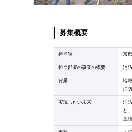
募集概要
担当課
京
担当部署の事業の概要
消
背景
地
消
実現したい未来
消
ど
直
現状
・