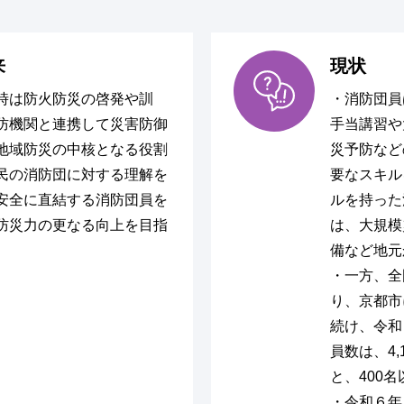
来
現状
時は防火防災の啓発や訓
・消防団員
防機関と連携して災害防御
手当講習や
地域防災の中核となる役割
災予防など
民の消防団に対する理解を
要なスキル
安全に直結する消防団員を
ルを持った
防災力の更なる向上を目指
は、大規模
備など地元
・一方、全
り、京都市
続け、令和
員数は、4
と、400
・令和６年