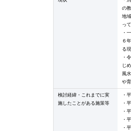
の
地
っ
・
６年
る
・
じ
風
や
検討経緯・これまでに実
・平
施したことがある施策等
・平
・平
・平
・