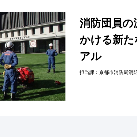
消防団員の
かける新た
アル
担当課：京都市消防局消