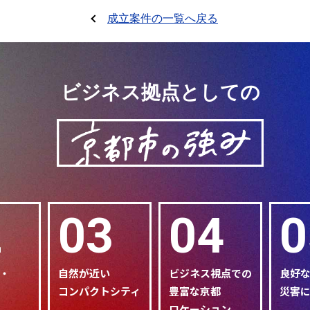
成立案件の一覧へ戻る
ビジネス拠点としての
2
03
04
0
・
自然が近い
ビジネス視点での
良好
コンパクトシティ
豊富な京都
災害
ロケーション