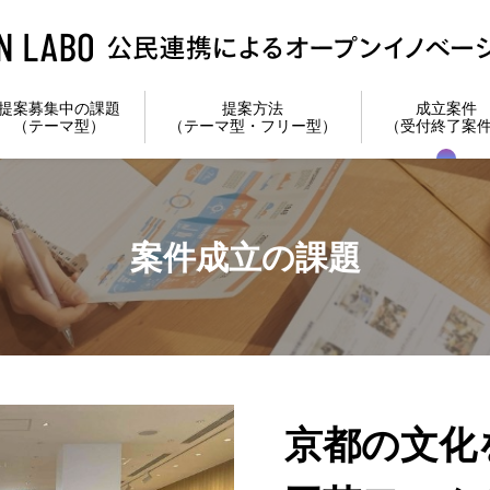
提案募集中の課題
提案方法
成立案件
（テーマ型）
（テーマ型・フリー型）
（受付終了案
案件成立の課題
京都の文化