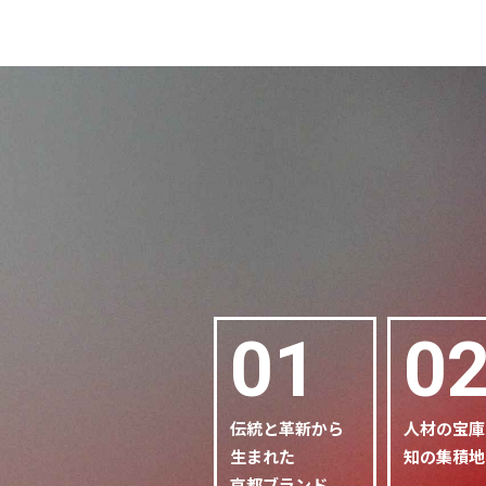
01
0
伝統と革新から
人材の宝庫
生まれた
知の集積地
京都ブランド