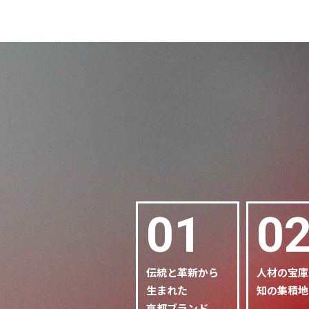
01
0
伝統と革新から
人材の宝庫
生まれた
知の集積地
京都ブランド