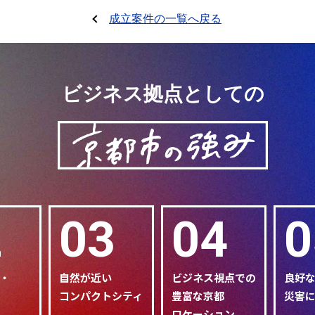
成立案件の一覧へ戻る
ビジネス拠点としての
2
03
04
0
・
自然が近い
ビジネス視点での
良好
コンパクトシティ
豊富な京都
災害
ロケーション