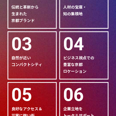
伝統と革新から
人材の宝庫・
生まれた
知の集積地
京都ブランド
03
04
自然が近い
ビジネス視点での
コンパクトシティ
豊富な京都
ロケーション
05
06
良好なアクセス＆
企業立地を
災害に強い街
トータルサポート