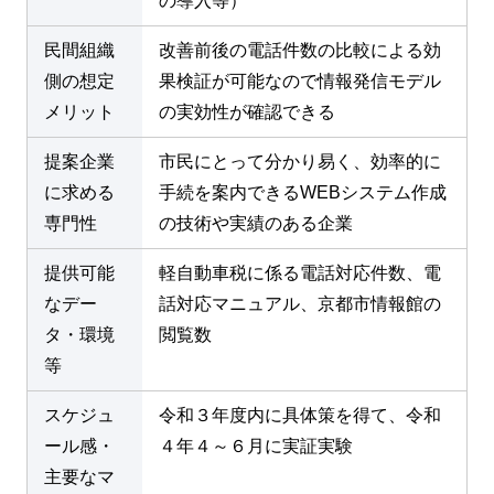
の導入等）
民間組織
改善前後の電話件数の比較による効
側の想定
果検証が可能なので情報発信モデル
メリット
の実効性が確認できる
提案企業
市民にとって分かり易く、効率的に
に求める
手続を案内できるWEBシステム作成
専門性
の技術や実績のある企業
提供可能
軽自動車税に係る電話対応件数、電
なデー
話対応マニュアル、京都市情報館の
タ・環境
閲覧数
等
スケジュ
令和３年度内に具体策を得て、令和
ール感・
４年４～６月に実証実験
主要なマ