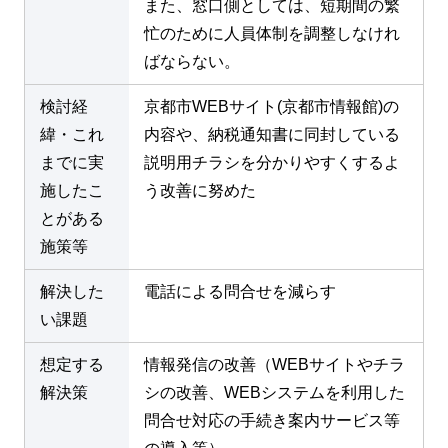
また、窓口側としては、短期間の繁
忙のために人員体制を調整しなけれ
ばならない。
検討経
京都市WEBサイト(京都市情報館)の
緯・これ
内容や、納税通知書に同封している
までに実
説明用チラシを分かりやすくするよ
施したこ
う改善に努めた
とがある
施策等
解決した
電話による問合せを減らす
い課題
想定する
情報発信の改善（WEBサイトやチラ
解決策
シの改善、WEBシステムを利用した
問合せ対応の手続き案内サービス等