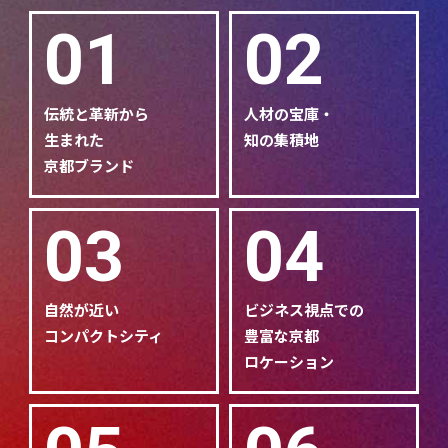
01
02
伝統と革新から
人材の宝庫・
生まれた
知の集積地
京都ブランド
03
04
自然が近い
ビジネス視点での
コンパクトシティ
豊富な京都
ロケーション