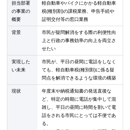
担当部署
軽自動車やバイクにかかる軽自動車
の事業の
税(種別割)の課税業務、申告手続や
概要
証明交付等の窓口業務
背景
市民が疑問解消をする際の利便性向
上と行政の事務効率の向上を両立さ
せたい
実現した
市民が、平日の昼間に電話をしなく
い未来
ても、軽自動車税(種別割)に係る疑
問点を解消できるような環境の構築
現状
年度末や納税通知書の発送直後な
ど、特定の時期に電話が集中して混
雑し、平日の昼間に時間を割いて電
話をされる市民にとっては不便であ
る。