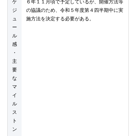
ケ
６年１１月頃で予定しているが、開催方法等
ジ
の協議のため、令和５年度第４四半期中に実
ュ
施方法を決定する必要がある。
ー
ル
感
・
主
要
な
マ
イ
ル
ス
ト
ン