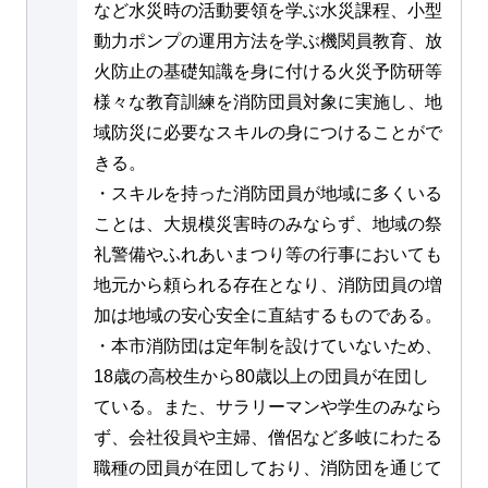
など水災時の活動要領を学ぶ水災課程、小型
動力ポンプの運用方法を学ぶ機関員教育、放
火防止の基礎知識を身に付ける火災予防研等
様々な教育訓練を消防団員対象に実施し、地
域防災に必要なスキルの身につけることがで
きる。
・スキルを持った消防団員が地域に多くいる
ことは、大規模災害時のみならず、地域の祭
礼警備やふれあいまつり等の行事においても
地元から頼られる存在となり、消防団員の増
加は地域の安心安全に直結するものである。
・本市消防団は定年制を設けていないため、
18歳の高校生から80歳以上の団員が在団し
ている。また、サラリーマンや学生のみなら
ず、会社役員や主婦、僧侶など多岐にわたる
職種の団員が在団しており、消防団を通じて