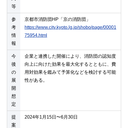
等
参
京都市消防団HP「京の消防団」
考
https://www.city.kyoto.lg.jp/shobo/page/00001
情
75954.html
報
今
企業と連携した開催により、消防団の認知度
後
向上に向けた効果を最大化するとともに、費
の
用対効果を鑑みて予算化などを検討する可能
展
性がある。
開
想
定
提
2024年1月15日〜6月30日
案