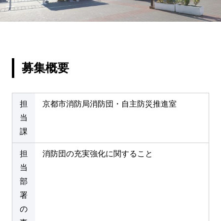
募集概要
担
京都市消防局消防団・自主防災推進室
当
課
担
消防団の充実強化に関すること
当
部
署
の