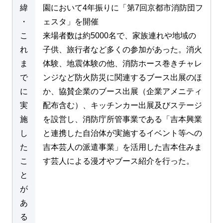
緯
園において4年振りに「第7回京都市消防団フ
・
ェスタ」を開催
こ
来場者数は約5000名で、家族連れや地域の
れ
子供、旅行者など多くの参加があった。消火
ま
体験、地震体験の他、消防ホース巻きチャレ
で
ンジなど防火防災に関連するブース出展のほ
に
か、協賛企業のブース出展（企業アメニティ
実
配布含む）、キッチンカー出展及びステージ
施
を設営し、消防庁所管事業である「吉本興業
し
と連携した自治体が実施するイベント等への
た
吉本芸人の派遣事業」を活用した吉本住みま
こ
す芸人による漫才やブース紹介を行った。
と
が
あ
る