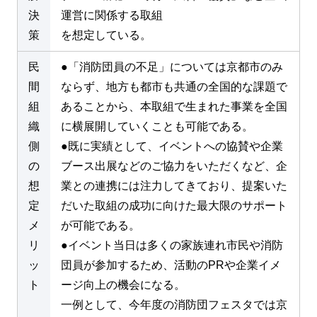
決
運営に関係する取組
策
を想定している。
民
●「消防団員の不足」については京都市のみ
間
ならず、地方も都市も共通の全国的な課題で
組
あることから、本取組で生まれた事業を全国
織
に横展開していくことも可能である。
側
●既に実績として、イベントへの協賛や企業
の
ブース出展などのご協力をいただくなど、企
想
業との連携には注力してきており、提案いた
定
だいた取組の成功に向けた最大限のサポート
メ
が可能である。
リ
●イベント当日は多くの家族連れ市民や消防
ッ
団員が参加するため、活動のPRや企業イメ
ト
ージ向上の機会になる。
一例として、今年度の消防団フェスタでは京