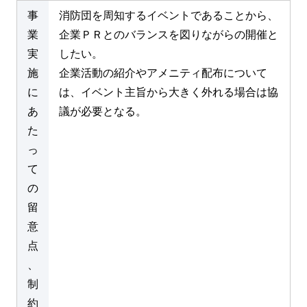
事
消防団を周知するイベントであることから、
業
企業ＰＲとのバランスを図りながらの開催と
実
したい。
施
企業活動の紹介やアメニティ配布について
に
は、イベント主旨から大きく外れる場合は協
あ
議が必要となる。
た
っ
て
の
留
意
点
、
制
約