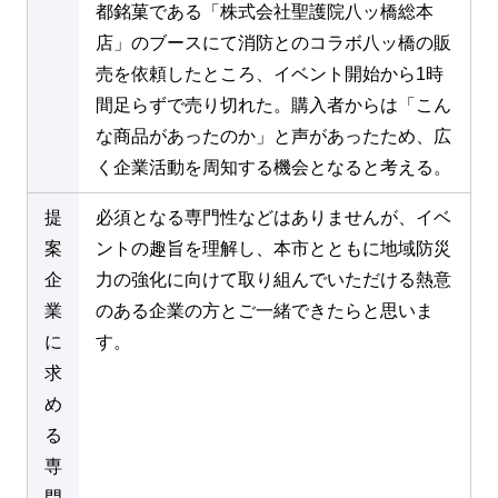
都銘菓である「株式会社聖護院八ッ橋総本
店」のブースにて消防とのコラボ八ッ橋の販
売を依頼したところ、イベント開始から1時
間足らずで売り切れた。購入者からは「こん
な商品があったのか」と声があったため、広
く企業活動を周知する機会となると考える。
提
必須となる専門性などはありませんが、イベ
案
ントの趣旨を理解し、本市とともに地域防災
企
力の強化に向けて取り組んでいただける熱意
業
のある企業の方とご一緒できたらと思いま
に
す。
求
め
る
専
門