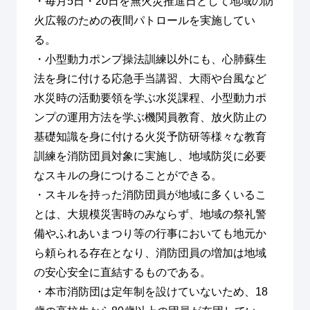
・毎月5日・20日を無火災推進日として地域の防
火広報のための夜間パトロールを実施してい
る。
・小型動力ポンプ操法訓練以外にも、心肺蘇生
法を身に付ける応急手当講習、大雨や台風など
水災時の活動要領を学ぶ水災課程、小型動力ポ
ンプの運用方法を学ぶ機関員教育、放火防止の
基礎知識を身に付ける火災予防研等様々な教育
訓練を消防団員対象に実施し、地域防災に必要
なスキルの身につけることができる。
・スキルを持った消防団員が地域に多くいるこ
とは、大規模災害時のみならず、地域の祭礼警
備やふれあいまつり等の行事においても地元か
ら頼られる存在となり、消防団員の増加は地域
の安心安全に直結するものである。
・本市消防団は定年制を設けていないため、18