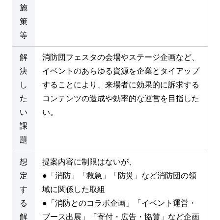
施
策
等
解
消防団フェスタの会場やステージ企画など、
決
イベントのあらゆる資源を企業とタイアップ
し
することにより、来場者に効果的に訴求する
た
コンテンツの造成や効率的な運営を目指した
い
い。
課
題
想
提案内容に制限はないが、
定
●「消防」「救急」「防災」など消防団の領
す
域に関係した取組
る
●「消防とのコラボ企画」「イベント運営・
解
ブース出展」「寄付・広告・協賛」など企画