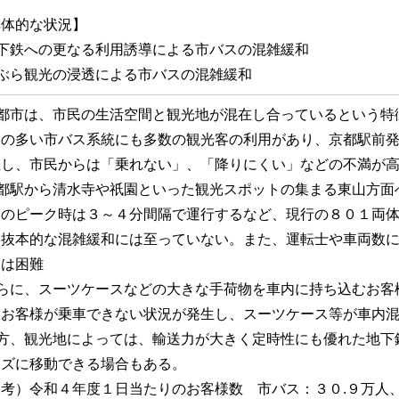
具体的な状況】
地下鉄への更なる利用誘導による市バスの混雑緩和
手ぶら観光の浸透による市バスの混雑緩和
京都市は、市民の生活空間と観光地が混在し合っているという特
用の多い市バス系統にも多数の観光客の利用があり、京都駅前
生し、市民からは「乗れない」、「降りにくい」などの不満が
京都駅から清水寺や祇園といった観光スポットの集まる東山方面
ンのピーク時は３～４分間隔で運行するなど、現行の８０１両
、抜本的な混雑緩和には至っていない。また、運転士や車両数
便は困難
さらに、スーツケースなどの大きな手荷物を車内に持ち込むお客
、お客様が乗車できない状況が発生し、スーツケース等が車内
一方、観光地によっては、輸送力が大きく定時性にも優れた地下
ーズに移動できる場合もある。
考）令和４年度１日当たりのお客様数 市バス：３０.９万人、