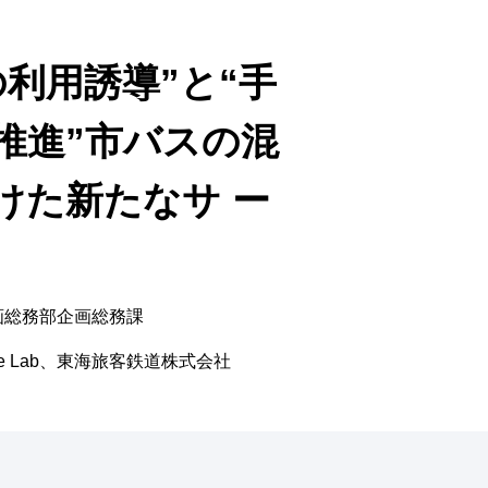
の利用誘導”と“手
推進”市バスの混
けた新たなサ ー
画総務部企画総務課
e Lab、東海旅客鉄道株式会社