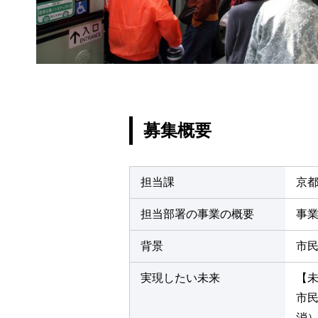
募集概要
担当課
京
担当部署の事業の概要
事
背景
市
実現したい未来
【
市
消