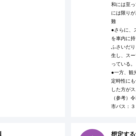
和には至っ
には限りが
難
●さらに、
を車内に持
ふさいだり
生し、スー
っている。
●一方、観
定時性にも
した方がス
（参考）
市バス：３
題
想定する