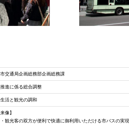
都市交通局企画総務部企画総務課
業推進に係る総合調整
民生活と観光の調和
未来像】
民・観光客の双方が便利で快適に御利用いただける市バスの実
）