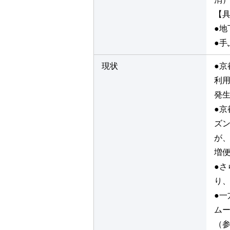
【
●
●
現状
●
利
発
●
ズ
が
増
●
り
●
ム
（参