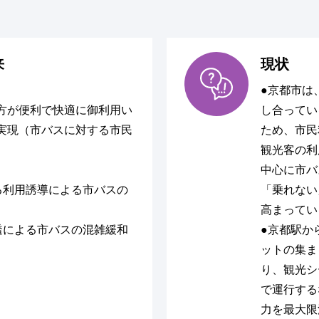
来
現状
●京都市は
方が便利で快適に御利用い
し合ってい
実現（市バスに対する市民
ため、市民
観光客の利
中心に市バ
る利用誘導による市バスの
「乗れない
高まってい
透による市バスの混雑緩和
●京都駅か
ットの集ま
り、観光シ
で運行する
力を最大限