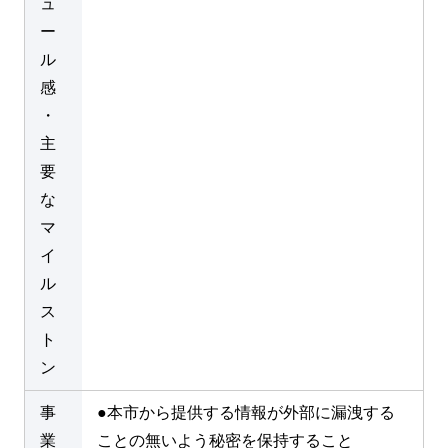
ュ
ー
ル
感
・
主
要
な
マ
イ
ル
ス
ト
ン
事
●本市から提供する情報が外部に漏洩する
業
ことの無いよう秘密を保持すること