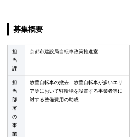
募集概要
担
京都市建設局自転車政策推進室
当
課
担
放置自転車の撤去、放置自転車が多いエリ
当
ア等において駐輪場を設置する事業者等に
部
対する整備費用の助成
署
の
事
業