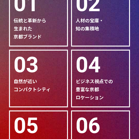
01
02
伝統と革新から
人材の宝庫・
生まれた
知の集積地
京都ブランド
03
04
自然が近い
ビジネス視点での
コンパクトシティ
豊富な京都
ロケーション
05
06