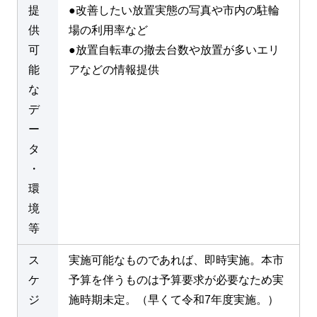
提
●改善したい放置実態の写真や市内の駐輪
供
場の利用率など
可
●放置自転車の撤去台数や放置が多いエリ
能
アなどの情報提供
な
デ
ー
タ
・
環
境
等
ス
実施可能なものであれば、即時実施。本市
ケ
予算を伴うものは予算要求が必要なため実
ジ
施時期未定。（早くて令和7年度実施。）