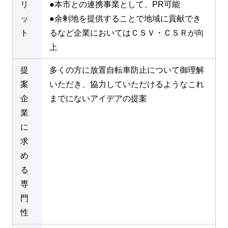
リ
●本市との連携事業として、PR可能
ッ
●余剰地を提供することで地域に貢献でき
ト
るなど企業においてはＣＳＶ・ＣＳＲが向
上
提
多くの方に放置自転車防止について御理解
案
いただき、協力していただけるようなこれ
企
までにないアイデアの提案
業
に
求
め
る
専
門
性