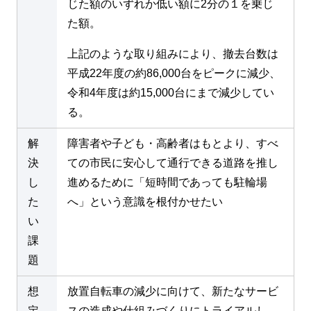
じた額のいずれか低い額に2分の１を乗じ
た額。
上記のような取り組みにより、撤去台数は
平成22年度の約86,000台をピークに減少、
令和4年度は約15,000台にまで減少してい
る。
解
障害者や子ども・高齢者はもとより、すべ
決
ての市民に安心して通行できる道路を推し
し
進めるために「短時間であっても駐輪場
た
へ」という意識を根付かせたい
い
課
題
想
放置自転車の減少に向けて、新たなサービ
定
スの造成や仕組みづくりにトライアルし、