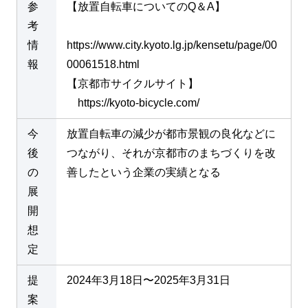
参
【放置自転車についてのQ＆A】
考
情
https://www.city.kyoto.lg.jp/kensetu/page/00
報
00061518.html
【京都市サイクルサイト】
https://kyoto-bicycle.com/
今
放置自転車の減少が都市景観の良化などに
後
つながり、それが京都市のまちづくりを改
の
善したという企業の実績となる
展
開
想
定
提
2024年3月18日〜2025年3月31日
案