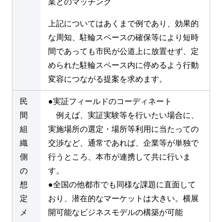
業とのマッチング
上記についてはあくまで例であり、効果的
な周知、駐輪スペースの確保等により短時
間であっても市民が公道上に放置せず、定
められた駐輪スペース内に停めるよう行動
変容につながる提案を求めます。
民
●実証フィールドのコーディネート
間
例えば、実証実験等を行いたい場合に、
組
実施場所の選定・場所等利用に当たっての
織
交渉など、通常であれば、企業等が単独で
側
行うところ、本市が連携して共に行いま
の
す。
想
●全国の他都市でも同様な課題に直面して
定
おり、潜在的なマーケットは大きい。横展
メ
開可能なビジネスモデルの構築が可能