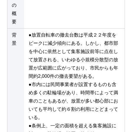
の
概
要
背
●放置自転車の撤去台数は平成２２年度を
景
ピークに減少傾向にある。しかし、都市部
を中心に依然として集客施設前等に点在し
て放置される、いわゆる小規模分散型の放
置が広範囲に広がっており、市民からも年
間約2,000件の撤去要望がある。
●市内には民間事業者が設置するものも含
め多くの駐輪場があり、時間帯によって満
車のこともあるが、放置が多い都心部にお
いても平均して約６割の利用にとどまって
いる。
●条例上、一定の面積を超える集客施設に