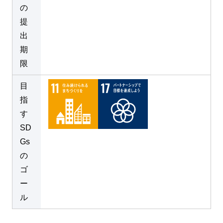
の
提
出
期
限
目
指
す
SD
Gs
の
ゴ
ー
ル