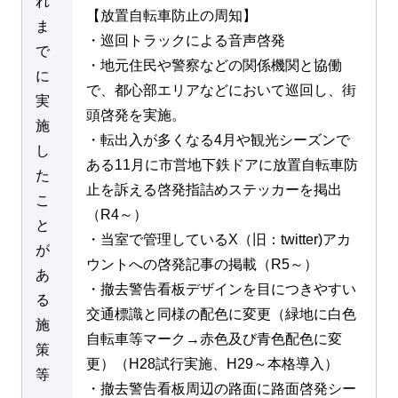
れ
【放置自転車防止の周知】
ま
・巡回トラックによる音声啓発
で
・地元住民や警察などの関係機関と協働
に
で、都心部エリアなどにおいて巡回し、街
実
頭啓発を実施。
施
・転出入が多くなる4月や観光シーズンで
し
ある11月に市営地下鉄ドアに放置自転車防
た
止を訴える啓発指詰めステッカーを掲出
こ
（R4～）
と
・当室で管理しているX（旧：twitter)アカ
が
ウントへの啓発記事の掲載（R5～）
あ
・撤去警告看板デザインを目につきやすい
る
交通標識と同様の配色に変更（緑地に白色
施
自転車等マーク→赤色及び青色配色に変
策
更）（H28試行実施、H29～本格導入）
等
・撤去警告看板周辺の路面に路面啓発シー