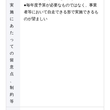
実
●毎年度予算が必要なものではなく、事業
施
者等において自走できる形で実施できるも
に
のが望ましい
あ
た
っ
て
の
留
意
点
、
制
約
等