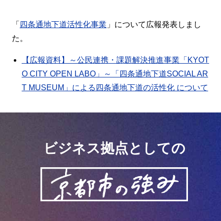
「
四条通地下道活性化事業
」について広報発表しまし
た。
【広報資料】～公民連携・課題解決推進事業「KYOT
O CITY OPEN LABO」～「四条通地下道SOCIAL AR
T MUSEUM」による四条通地下道の活性化 について
ビジネス拠点としての