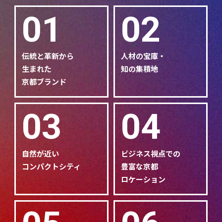
01
02
伝統と革新から
人材の宝庫・
生まれた
知の集積地
京都ブランド
03
04
自然が近い
ビジネス視点での
コンパクトシティ
豊富な京都
ロケーション