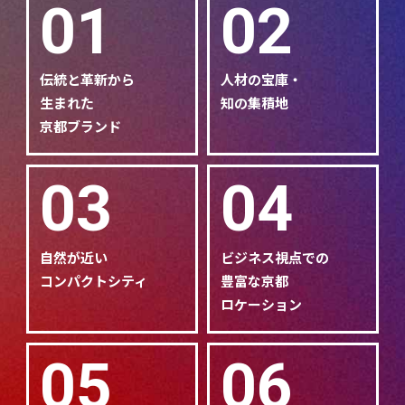
01
02
伝統と革新から
人材の宝庫・
生まれた
知の集積地
京都ブランド
03
04
自然が近い
ビジネス視点での
コンパクトシティ
豊富な京都
ロケーション
05
06