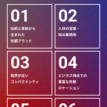
01
02
伝統と革新から
人材の宝庫・
生まれた
知の集積地
京都ブランド
03
04
自然が近い
ビジネス視点での
コンパクトシティ
豊富な京都
ロケーション