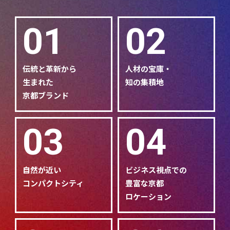
01
02
伝統と革新から
人材の宝庫・
生まれた
知の集積地
京都ブランド
03
04
自然が近い
ビジネス視点での
コンパクトシティ
豊富な京都
ロケーション