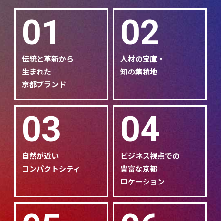
01
02
伝統と革新から
人材の宝庫・
生まれた
知の集積地
京都ブランド
03
04
自然が近い
ビジネス視点での
コンパクトシティ
豊富な京都
ロケーション